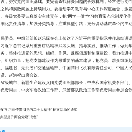
建设，夯实党的组织基础。要完善查找解决问题的长效机制，经常进行党
正之风和腐败问题上持续用力。要推动学习教育与中心工作深度融合，激
局。各级党委要认真落实主体责任，把“两学一做”学习教育常态化制度化
，细化责任清单，加强分类指导，注重典型引路，充分调动基层单位的主
治局委员、中组部部长赵乐际在会上传达了习近平的重要指示并作总结讲话
用习近平总书记系列重要讲话精神武装头脑、指导实践、推动工作，做到
任务，整体推进党的思想、组织、作风、反腐倡廉和制度建设，着力推进
势、组织力量，把党支部建设作为最重要的基本建设，把党员、群众组织
区、福建省、湖北省和交通运输部、中国商用飞机有限责任公司、中国人
春贤、赵洪祝出席会议。
副省级城市、新疆生产建设兵团党委组织部部长，中央和国家机关各部门
要负责同志，中央军委政治工作部、武警部队政治工作部负责同志参加会
办“学习宣传贯彻党的二十大精神” 征文活动的通知
典型提升商会党建“成色”