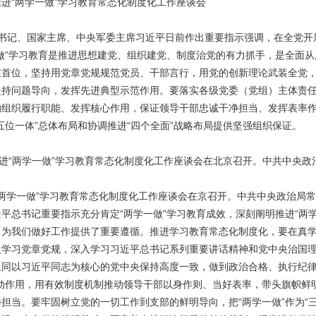
进“两学一做”学习教育常态化制度化工作座谈会
书记、国家主席、中央军委主席习近平日前作出重要指示强调，在全党开展
一做”学习教育是推进思想建党、组织建党、制度治党的有力抓手，是全面
在首位，坚持用党章党规规范党员、干部言行，用党的创新理论武装全党，
坚持问题导向，发挥先进典型示范作用。要落实各级党委（党组）主体责任
的组织履行职能、发挥核心作用，保证领导干部忠诚干净担当、发挥表率
五位一体”总体布局和协调推进“四个全面”战略布局提供坚强组织保证。
推进“两学一做”学习教育常态化制度化工作座谈会在北京召开。中共中央
“两学一做”学习教育常态化制度化工作座谈会在京召开。中共中央政治局
平总书记重要指示充分肯定“两学一做”学习教育成效，深刻阐明推进“两
，为我们做好工作提供了重要遵循。推进学习教育常态化制度化，要在真
入学习党章党规，深入学习习近平总书记系列重要讲话精神和党中央治国理
上同以习近平同志为核心的党中央保持高度一致，做到政治合格、执行纪律
带动作用，用有效制度机制推动领导干部以身作则、当好表率，带头旗帜鲜
担当。要牢固树立党的一切工作到支部的鲜明导向，把“两学一做”作为“