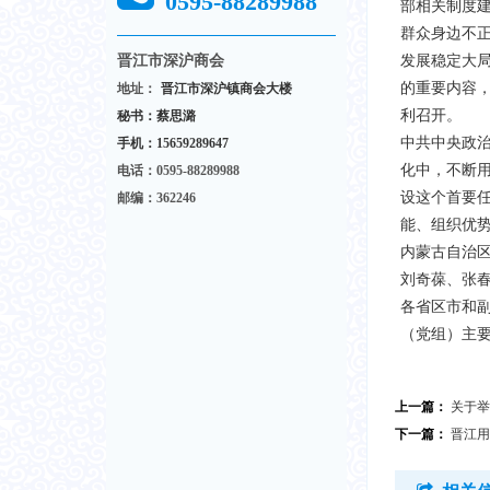
0595-88289988
部相关制度
群众身边不
发展稳定大
晋江市深沪商会
的重要内容
地址：
晋江市深沪镇商会大楼
利召开。
秘书：蔡思潞
中共中央政
手机：
15659289647
化中，不断
电话：0595-88289988
设这个首要
邮编：362246
能、组织优
内蒙古自治
刘奇葆、张
各省区市和
（党组）主
上一篇：
关于举
下一篇：
晋江用