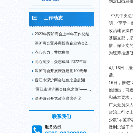
刘云山出席推
中共中央总
工作动态
明，“两学
政治建设摆
2023年深沪商会上半年工作总结
基层支部，
深沪商会暨外商投资企业协会2022年工作回顾
措，保证党
齐心合力，共抗疫情
为统筹推进“
同心抗疫，众志成城-2022年深沪商会抗疫情况
4月16日，
深沪商会开展庆祝建党100周年纪念革命烈士弘扬...
话。
晋江市深沪商会红色之旅赴湘鄂川革命根据地开展爱...
16日，推进
“晋江市深沪商会红色之旅”——赴德化县开展爱国...
他指出，习近
和基本要求
深沪镇召开党政商联席会议
广大党员深
政治上行动
联系我们
少数”示范
服务热线
做到忠诚干净