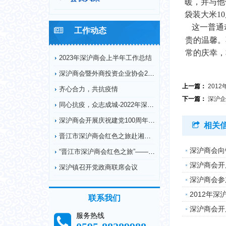
暖，并与他
袋装大米1
这一普通
工作动态
贵的温馨。
常的庆幸，
2023年深沪商会上半年工作总结
深沪商会暨外商投资企业协会2022年工作回顾
上一篇：
201
齐心合力，共抗疫情
下一篇：
深沪企
同心抗疫，众志成城-2022年深沪商会抗疫情况
深沪商会开展庆祝建党100周年纪念革命烈士弘扬...
相关
晋江市深沪商会红色之旅赴湘鄂川革命根据地开展爱...
深沪商会向
“晋江市深沪商会红色之旅”——赴德化县开展爱国...
深沪商会开
深沪镇召开党政商联席会议
深沪商会参
2012年
联系我们
深沪商会开
服务热线