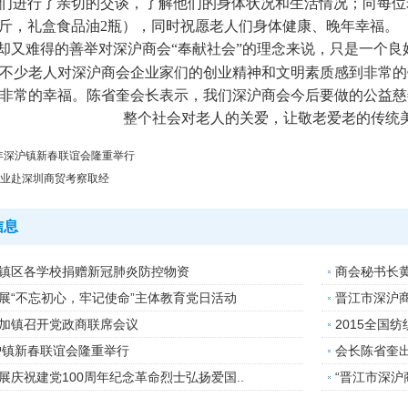
们进行了亲切的交谈，了解他们的身体状况和生活情况；向每位老
0斤，礼盒食品油2瓶），同时祝愿老人们身体健康、晚年幸福。
却又难得的善举对深沪商会“奉献社会”的理念来说，只是一个
不少老人对深沪商会企业家们的创业精神和文明素质感到非常的
非常的幸福。陈省奎会长表示，我们深沪商会今后要做的公益慈
整个社会对老人的关爱，让敬老爱老的传统
2年深沪镇新春联谊会隆重举行
业赴深圳商贸考察取经
信息
镇区各学校捐赠新冠肺炎防控物资
商会秘书长
展“不忘初心，牢记使命”主体教育党日活动
晋江市深沪商
加镇召开党政商联席会议
2015全国
深沪镇新春联谊会隆重举行
会长陈省奎出
展庆祝建党100周年纪念革命烈士弘扬爱国..
“晋江市深沪